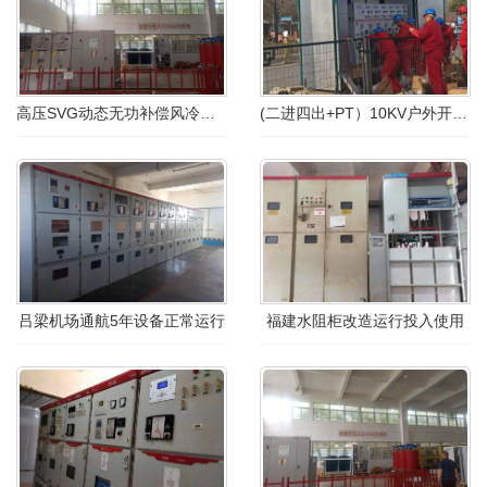
高压SVG动态无功补偿风冷升价改造
(二进四出+PT）10KV户外开闭所完工
吕梁机场通航5年设备正常运行
福建水阻柜改造运行投入使用