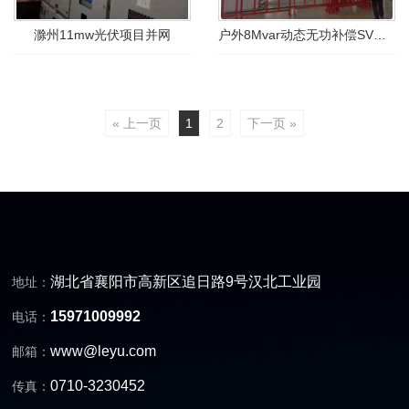
滁州11mw光伏项目并网
户外8Mvar动态无功补偿SVG风冷升级改造
« 上一页
1
2
下一页 »
湖北省襄阳市高新区追日路9号汉北工业园
地址：
15971009992
电话：
www@leyu.com
邮箱：
0710-3230452
传真：