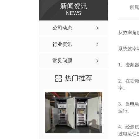
新闻资讯
所属
NEWS
公司动态
从效率角
行业资讯
系统效率
常见问题
1、变频
热门推荐
2、在变
率。
3、当电
运行。
4、经测
过电流保