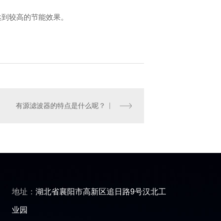
固态软启动
高压固态软启动
高
达到较高的节能效果。
有源滤波器的特点是什么呢？
地址：
湖北省襄阳市高新区追日路9号汉北工
业园