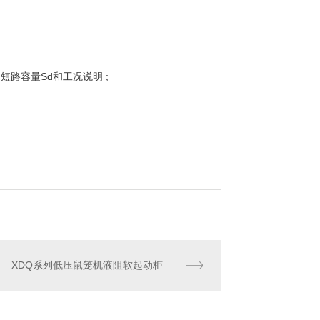
网短路容量Sd和工况说明 ;
XDQ系列低压鼠笼机液阻软起动柜