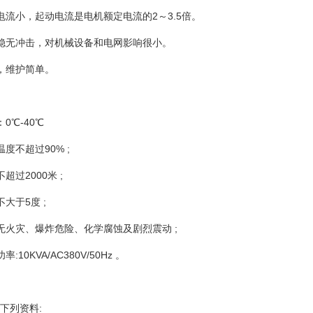
电流小，起动电流是电机额定电流的2～3.5倍。
稳无冲击，对机械设备和电网影响很小。
，维护简单。
0℃-40℃
度不超过90% ;
超过2000米 ;
大于5度 ;
无火灾、爆炸危险、化学腐蚀及剧烈震动 ;
:10KVA/AC380V/50Hz 。
下列资料: