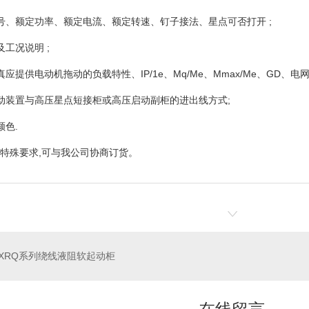
号、额定功率、额定电流、额定转速、钉子接法、星点可否打开 ;
及工况说明 ;
应提供电动机拖动的负载特性、IP/1e、Mq/Me、Mmax/Me、GD、电
动装置与高压星点短接柜或高压启动副柜的进出线方式;
颜色.
特殊要求,可与我公司协商订货。
XRQ系列绕线液阻软起动柜