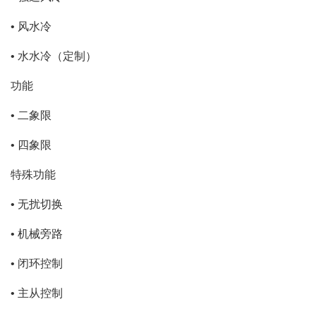
• 风水冷
• 水水冷（定制）
功能
• 二象限
• 四象限
特殊功能
• 无扰切换
• 机械旁路
• 闭环控制
• 主从控制