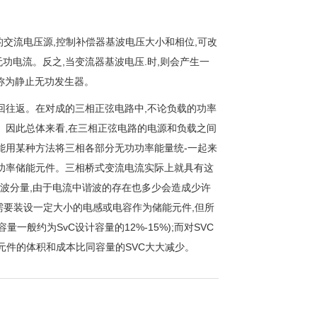
的交流电压源,控制补偿器基波电压大小和相位,可改
功电流。反之,当变流器基波电压.时,则会产生一
此称为静止无功发生器。
回往返。在对成的三相正弦电路中,不论负载的功率
。因此总体来看,在三相正弦电路的电源和负载之间
能用某种方法将三相各部分无功功率能量统-一起来
功功率储能元件。三相桥式变流电流实际上就具有这
波分量,由于电流中谐波的存在也多少会造成少许
需要装设一定大小的电感或电容作为储能元件,但所
般约为SvC设计容量的12%-15%);而对SVC
元件的体积和成本比同容量的SVC大大减少。