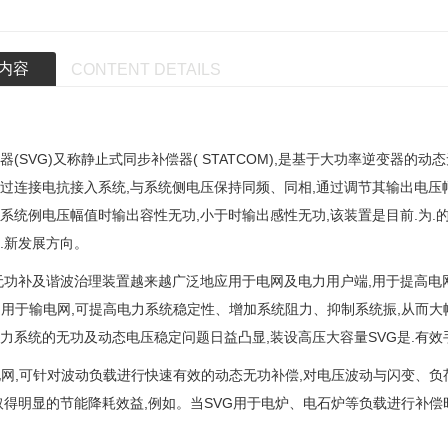
内容
CONTENT DETAILS
器(SVG)又称静止式同步补偿器( STATCOM),是基于大功率逆变器的
过连接电抗接入系统,与系统侧电压保持同频、同相,通过调节其输出电压
系统例电压幅值时输出容性无功,小于时输出感性无功,该装置是目前.为.
.新发展方向。
无功补及谐波治理装置越来越广泛地应用于电网及电力用户端,用于提高
G用于输电网,可提高电力系统稳定性、增加系统阻力、抑制系统振,从而
力系统的无功及动态电压稳定问题日益凸显,装设高压大容量SVG是.有效
电网,可针对波动负载进行快速有效的动态无功补偿,对电压波动与闪变、
取得明显的节能降耗效益,例如。当SVG用于电炉、电石炉等负载进行补偿时