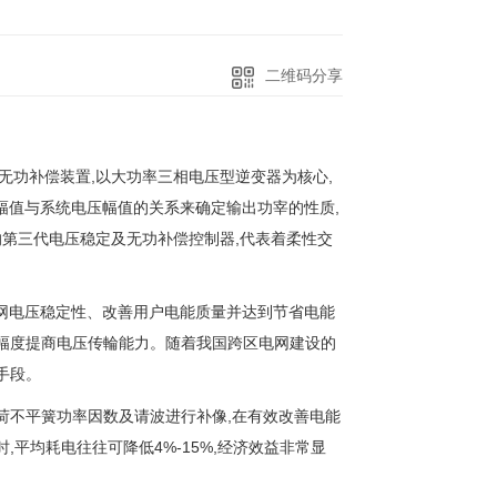
二维码分享
动态无功补偿装置,以大功率三相电压型逆变器为核心,
幅值与系统电压幅值的关系来确定输出功宰的性质,
的第三代电压稳定及无功补偿控制器,代表着柔性交
电网电压稳定性、改善用户电能质量并达到节省电能
大幅度提商电压传輪能力。随着我国跨区电网建设的
手段。
负荷不平簧功率因数及请波进行补像,在有效改善电能
,平均耗电往往可降低4%-15%,经济效益非常显