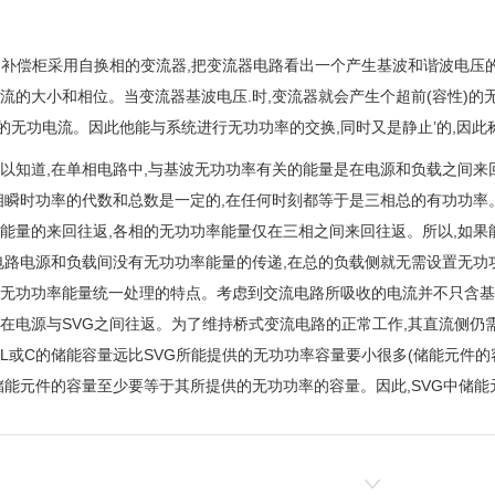
功补偿柜采用自换相的变流器,把变流器电路看出一个产生基波和谐波电压
流的大小和相位。当变流器基波电压.时,变流器就会产生个超前(容性)的无
)的无功电流。因此他能与系统进行无功功率的交换,同时又是静止’的,因
以知道,在单相电路中,与基波无功功率有关的能量是在电源和负载之间来
相瞬时功率的代数和总数是一定的,在任何时刻都等于是三相总的有功功率
能量的来回往返,各相的无功功率能量仅在三相之间来回往返。所以,如果
电路电源和负载间没有无功功率能量的传递,在总的负载侧就无需设置无
无功功率能量统一处理的特点。考虑到交流电路所吸收的电流并不只含基
在电源与SVG之间往返。为了维持桥式变流电路的正常工作,其直流侧仍
L或C的储能容量远比SVG所能提供的无功功率容量要小很多(储能元件的容量一
储能元件的容量至少要等于其所提供的无功功率的容量。因此,SVG中储能