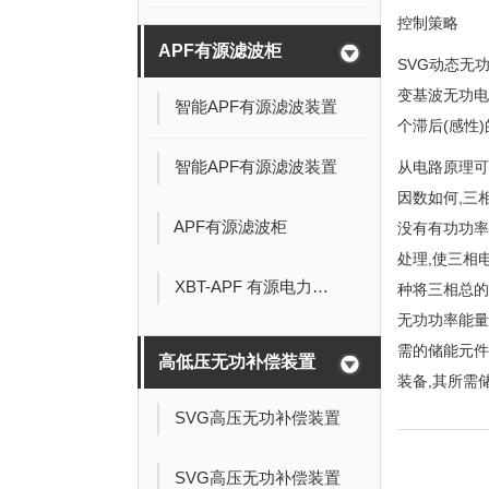
控制策略
APF有源滤波柜
SVG动态无
变基波无功电
智能APF有源滤波装置
个滞后(感性
智能APF有源滤波装置
从电路原理可
因数如何,三
APF有源滤波柜
没有有功功率
处理,使三相
XBT-APF 有源电力滤波器
种将三相总的
无功功率能量
需的储能元件
高低压无功补偿装置
装备,其所需
SVG高压无功补偿装置
SVG高压无功补偿装置