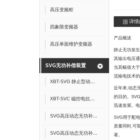
高压变频柜
详情
四象限变频器
产品概述
高压单面维护变频器
静止无功发生
其输出电压通
SVG无功补偿装置
当其幅值大于
流输电技术的
XBT-SVG 静止型动态无功发生器
近年来,动态
的目的。SV
XBT-SVC 磁控电抗器( MCR )型无功补偿装置
迅速发展。电
SVG高压动态无功补偿装置
SVG用于配
质量同时,可
SVG高压动态无功补偿装置
著。