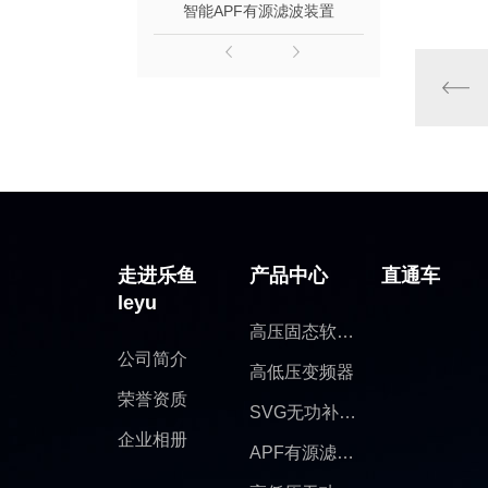
智能APF有源滤波装置
智能AP
走进乐鱼
产品中心
直通车
leyu
高压固态软启动
公司简介
高低压变频器
荣誉资质
SVG无功补偿装置
企业相册
APF有源滤波柜