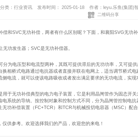
分类：行业资讯 发布时间： 2025-01-18 作者：leyu.乐鱼(
二维码分享
功补偿和SVC无功补偿，两者有什么区别呢？下面，和襄阳SVG无功
静止无功发生器；SVC是无功补偿器。
它可分为电压型和电流型两种，其既可提供滞后的无功功率，又可提供
自换相桥式电路通过电抗器或者直接并联在电网上，适当调节桥式电
流侧电流，就可以使该电路吸收或者发出满足要求的无功电流，实现
它是用于无功补偿典型的电力电子装置，它是利用晶闸管作为固态开
输电系统的导纳。按控制对象和控制方式不同，分为晶闸管控制电抗器
止无功补偿装置（FC+TCR）和TCR与机械投切电容器（MSC）配
，仅供参考。欢迎选择我们的产品，欢迎您的来电！